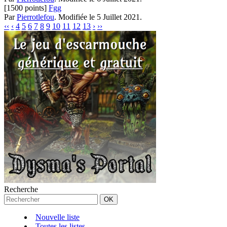
[1500 points]
Fgg
Par
Pierrotlefou
.
Modifiée le 5 Juillet 2021.
‹‹
‹
4
5
6
7
8
9
10
11
12
13
›
››
Recherche
Nouvelle liste
Toutes les listes