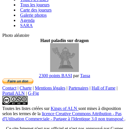
Tous les joueurs
Carte des joueurs
Galerie photos
Agenda
SARA
Photo aléatoire
Haut paladin sur dragon
2300 points BASI
par
Tassa
Contact
|
Charte
|
Mentions légales
|
Partenaires
|
Hall of Fame
|
Portail ALN
|
G-Fig
Toutes les listes créées
sur
Kings of ALN
sont mises à disposition
selon les termes de la
licence Creative Commons Attribution - Pas
d'Utilisation Commerciale - Partage à l'Identique 3.0 non transposé
.
Ce site Internet n'est pas officiel et n'est pas approuvé par Games