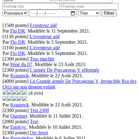
[1500 points]
Eventreur ailé
Par
Flo DR
.
Modifiée le 11 Septembre 2021.
[1130 points]
L'eventreur ailé
Par
Flo DR
.
Modifiée le 5 Septembre 2021.
[1100 points]
L'eventreur ailé
Par
Flo DR
.
Modifiée le 5 Septembre 2021.
[2300 points]
Truc machin
Par
Pépé du 07
.
Modifiée le 23 Août 2021.
[2300 points]
L'armée De Porcagoras V réformée
Par
Kraspeck
.
Modifiée le 22 Août 2021.
[4000 points]
La Grande armée De Porcagoras V, Invincible Roi des
Orcs sur son dragon volant
(4 avis)
Par
Kraspeck
.
Modifiée le 22 Août 2021.
[2300 points]
Test 2300
Par
Oursinet
.
Modifiée le 11 Juillet 2021.
[2000 points]
Test
Par
Enolcyc
.
Modifiée le 10 Juillet 2021.
[2300 points]
Orc benji
Par
Pierrotlefou
.
Modifiée le 6 Juillet 2021.