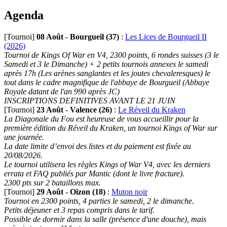
Agenda
[Tournoi]
08 Août
-
Bourgueil (37)
:
Les Lices de Bourgueil II
(2026)
Tournoi de Kings Of War en V4, 2300 points, 6 rondes suisses (3 le
Samedi et 3 le Dimanche) + 2 petits tournois annexes le samedi
après 17h (Les arènes sanglantes et les joutes chevaleresques) le
tout dans le cadre magnifique de l'abbaye de Bourgueil (Abbaye
Royale datant de l'an 990 après JC)
INSCRIPTIONS DEFINITIVES AVANT LE 21 JUIN
[Tournoi]
23 Août
-
Valence (26)
:
Le Réveil du Kraken
La Diagonale du Fou est heureuse de vous accueillir pour la
première édition du Réveil du Kraken, un tournoi Kings of War sur
une journée.
La date limite d’envoi des listes et du paiement est fixée au
20/08/2026.
Le tournoi utilisera les règles Kings of War V4, avec les derniers
errata et FAQ publiés par Mantic (dont le livre fracture).
2300 pts sur 2 bataillons max.
[Tournoi]
29 Août
-
Oizon (18)
:
Muton noir
Tournoi en 2300 points, 4 parties le samedi, 2 le dimanche.
Petits déjeuner et 3 repas compris dans le tarif.
Possible de dormir dans la salle (présence d'une douche), mais