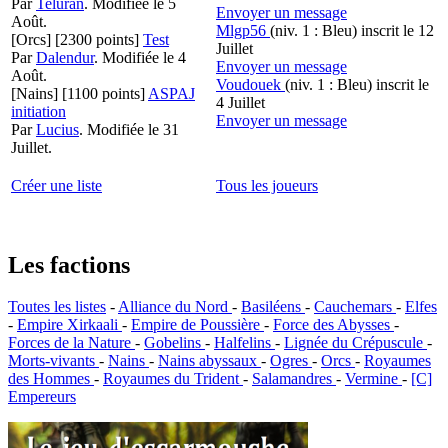
Par
Teluran
.
Modifiée le 5
Envoyer un message
Août.
Mlgp56
(niv. 1 : Bleu)
inscrit le 12
[Orcs]
[2300 points]
Test
Juillet
Par
Dalendur
.
Modifiée le 4
Envoyer un message
Août.
Voudouek
(niv. 1 : Bleu)
inscrit le
[Nains]
[1100 points]
ASPAJ
4 Juillet
initiation
Envoyer un message
Par
Lucius
.
Modifiée le 31
Juillet.
Créer une liste
Tous les joueurs
Les factions
Toutes les listes
-
Alliance du Nord
-
Basiléens
-
Cauchemars
-
Elfes
-
Empire Xirkaali
-
Empire de Poussière
-
Force des Abysses
-
Forces de la Nature
-
Gobelins
-
Halfelins
-
Lignée du Crépuscule
-
Morts-vivants
-
Nains
-
Nains abyssaux
-
Ogres
-
Orcs
-
Royaumes
des Hommes
-
Royaumes du Trident
-
Salamandres
-
Vermine
-
[C]
Empereurs