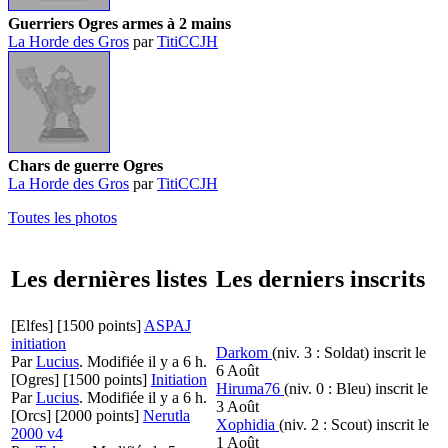
Guerriers Ogres armes à 2 mains
La Horde des Gros
par
TitiCCJH
Chars de guerre Ogres
La Horde des Gros
par
TitiCCJH
Toutes les photos
Les dernières listes
Les derniers inscrits
[Elfes]
[1500 points]
ASPAJ
initiation
Darkom
(niv. 3 : Soldat)
inscrit le
Par
Lucius
.
Modifiée il y a 6 h.
6 Août
[Ogres]
[1500 points]
Initiation
Hiruma76
(niv. 0 : Bleu)
inscrit le
Par
Lucius
.
Modifiée il y a 6 h.
3 Août
[Orcs]
[2000 points]
Nerutla
Xophidia
(niv. 2 : Scout)
inscrit le
2000 v4
1 Août