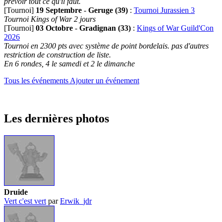
prévoir tout ce qu'il faut.
[Tournoi]
19 Septembre
-
Geruge (39)
:
Tournoi Jurassien 3
Tournoi Kings of War 2 jours
[Tournoi]
03 Octobre
-
Gradignan (33)
:
Kings of War Guild'Con
2026
Tournoi en 2300 pts avec système de point bordelais. pas d'autres
restriction de construction de liste.
En 6 rondes, 4 le samedi et 2 le dimanche
Tous les événements
Ajouter un événement
Les dernières photos
Druide
Vert c'est vert
par
Erwik_jdr