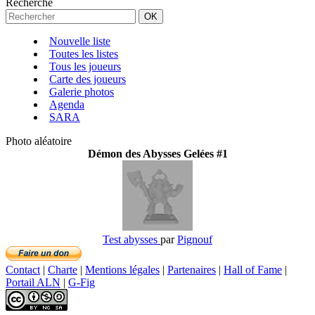
Recherche
Nouvelle liste
Toutes les listes
Tous les joueurs
Carte des joueurs
Galerie photos
Agenda
SARA
Photo aléatoire
Démon des Abysses Gelées #1
Test abysses
par
Pignouf
Contact
|
Charte
|
Mentions légales
|
Partenaires
|
Hall of Fame
|
Portail ALN
|
G-Fig