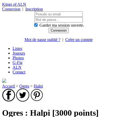
Kings of ALN
Connexion
|
Inscription
Garder ma session ouverte.
Mot de passe oublié ?
|
Créer un compte
Listes
Joueurs
Photos
G-Fig
ALN
Contact
Accueil
>
Ogres
>
Halpi
Ogres : Halpi [3000 points]