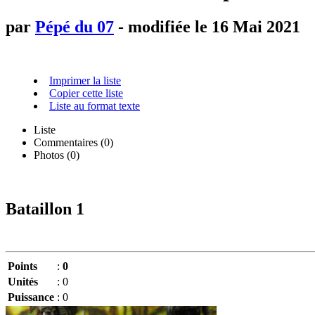
par
Pépé du 07
- modifiée le 16 Mai 2021
Imprimer la liste
Copier cette liste
Liste au format texte
Liste
Commentaires (
0
)
Photos (0)
Bataillon 1
Points
:
0
Unités
:
0
Puissance
:
0