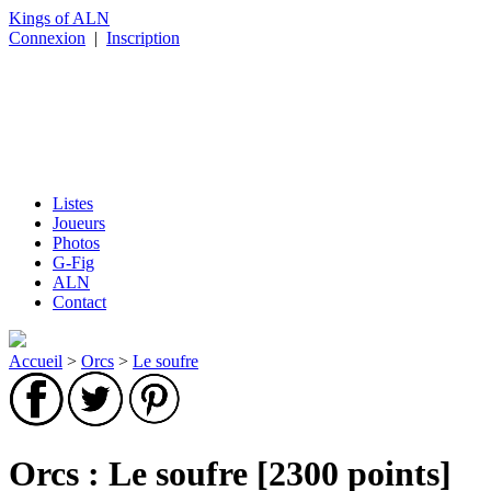
Kings of ALN
Connexion
|
Inscription
Listes
Joueurs
Photos
G-Fig
ALN
Contact
Accueil
>
Orcs
>
Le soufre
Orcs : Le soufre [2300 points]