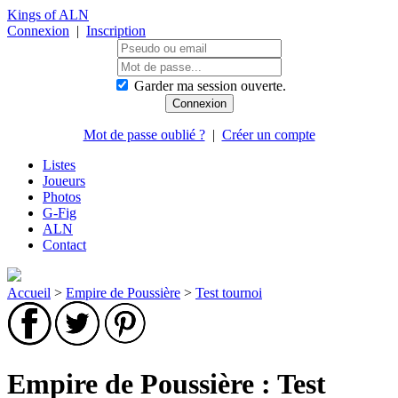
Kings of ALN
Connexion
|
Inscription
Garder ma session ouverte.
Mot de passe oublié ?
|
Créer un compte
Listes
Joueurs
Photos
G-Fig
ALN
Contact
Accueil
>
Empire de Poussière
>
Test tournoi
Empire de Poussière : Test