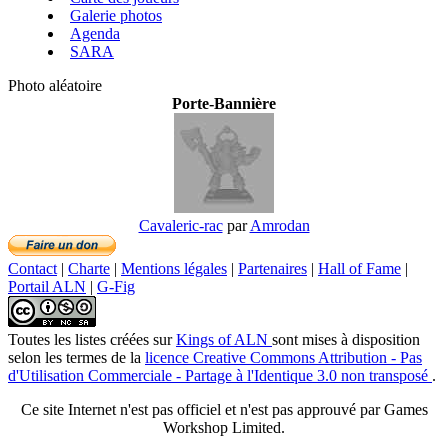
Galerie photos
Agenda
SARA
Photo aléatoire
Porte-Bannière
Cavaleric-rac
par
Amrodan
Contact
|
Charte
|
Mentions légales
|
Partenaires
|
Hall of Fame
|
Portail ALN
|
G-Fig
Toutes les listes créées
sur
Kings of ALN
sont mises à disposition
selon les termes de la
licence Creative Commons Attribution - Pas
d'Utilisation Commerciale - Partage à l'Identique 3.0 non transposé
.
Ce site Internet n'est pas officiel et n'est pas approuvé par Games
Workshop Limited.