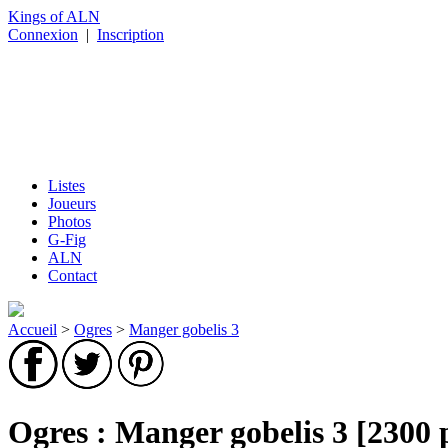
Kings of ALN
Connexion
|
Inscription
Listes
Joueurs
Photos
G-Fig
ALN
Contact
Accueil
>
Ogres
>
Manger gobelis 3
Ogres : Manger gobelis 3 [2300 