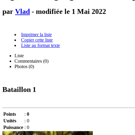
par
Vlad
- modifiée le 1 Mai 2022
Imprimer la liste
Copier cette liste
Liste au format texte
Liste
Commentaires (
0
)
Photos (0)
Bataillon 1
Points
:
0
Unités
:
0
Puissance
:
0