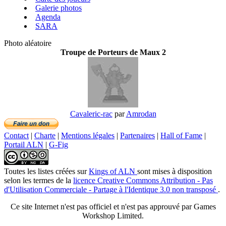
Galerie photos
Agenda
SARA
Photo aléatoire
Troupe de Porteurs de Maux 2
Cavaleric-rac
par
Amrodan
Contact
|
Charte
|
Mentions légales
|
Partenaires
|
Hall of Fame
|
Portail ALN
|
G-Fig
Toutes les listes créées
sur
Kings of ALN
sont mises à disposition
selon les termes de la
licence Creative Commons Attribution - Pas
d'Utilisation Commerciale - Partage à l'Identique 3.0 non transposé
.
Ce site Internet n'est pas officiel et n'est pas approuvé par Games
Workshop Limited.