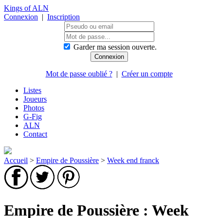
Kings of ALN
Connexion
|
Inscription
Garder ma session ouverte.
Mot de passe oublié ?
|
Créer un compte
Listes
Joueurs
Photos
G-Fig
ALN
Contact
Accueil
>
Empire de Poussière
>
Week end franck
Empire de Poussière : Week