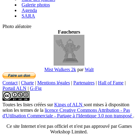
Galerie photos
Agenda
SARA
Photo aléatoire
Faucheurs
Mist Walkers 2k
par
Walt
Contact
|
Charte
|
Mentions légales
|
Partenaires
|
Hall of Fame
|
Portail ALN
|
G-Fig
Toutes les listes créées
sur
Kings of ALN
sont mises à disposition
selon les termes de la
licence Creative Commons Attribution - Pas
d'Utilisation Commerciale - Partage à l'Identique 3.0 non transposé
.
Ce site Internet n'est pas officiel et n'est pas approuvé par Games
Workshop Limited.