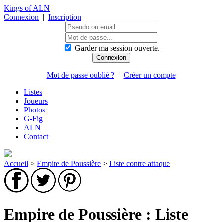
Kings of ALN
Connexion
|
Inscription
Garder ma session ouverte.
Mot de passe oublié ?
|
Créer un compte
Listes
Joueurs
Photos
G-Fig
ALN
Contact
Accueil
>
Empire de Poussière
>
Liste contre attaque
Empire de Poussière : Liste