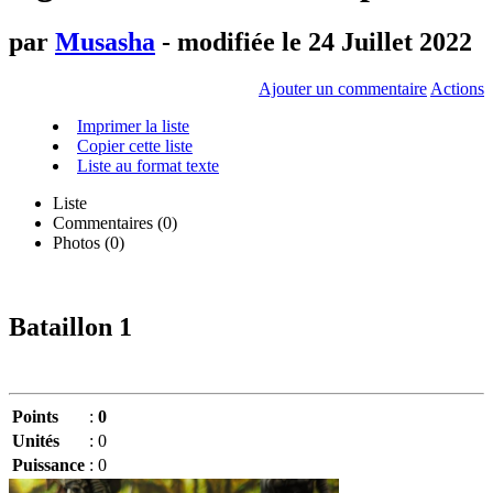
par
Musasha
- modifiée le 24 Juillet 2022
Ajouter un commentaire
Actions
Imprimer la liste
Copier cette liste
Liste au format texte
Liste
Commentaires (
0
)
Photos (0)
Bataillon 1
Points
:
0
Unités
:
0
Puissance
:
0