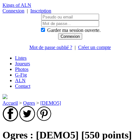
Kings of ALN
Connexion
|
Inscription
Garder ma session ouverte.
Mot de passe oublié ?
|
Créer un compte
Listes
Joueurs
Photos
G-Fig
ALN
Contact
Accueil
>
Ogres
>
[DEMO5]
Ogres : [DEMO5] [550 points]