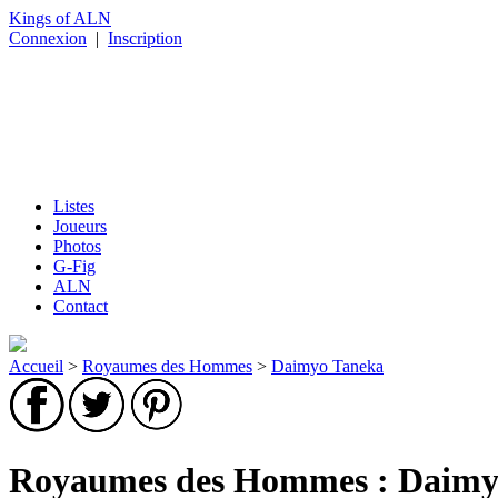
Kings of ALN
Connexion
|
Inscription
Listes
Joueurs
Photos
G-Fig
ALN
Contact
Accueil
>
Royaumes des Hommes
>
Daimyo Taneka
Royaumes des Hommes : Daimyo