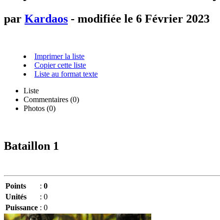
par
Kardaos
- modifiée le 6 Février 2023
Imprimer la liste
Copier cette liste
Liste au format texte
Liste
Commentaires (
0
)
Photos (0)
Bataillon 1
Points
:
0
Unités
:
0
Puissance
:
0