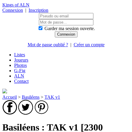
Kings of ALN
Connexion
|
Inscription
Garder ma session ouverte.
Mot de passe oublié ?
|
Créer un compte
Listes
Joueurs
Photos
G-Fig
ALN
Contact
Accueil
>
Basiléens
>
TAK v1
Basiléens : TAK v1 [2300