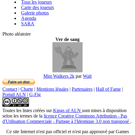
Tous les joueurs
Carte des joueurs
Galerie photos
Agenda
SARA
Photo aléatoire
Ver de sang
Mist Walkers 2k
par
Walt
Contact
|
Charte
|
Mentions légales
|
Partenaires
|
Hall of Fame
|
Portail ALN
|
G-Fig
Toutes les listes créées
sur
Kings of ALN
sont mises à disposition
selon les termes de la
licence Creative Commons Attribution - Pas
d'Utilisation Commerciale - Partage à l'Identique 3.0 non transposé
.
Ce site Internet n'est pas officiel et n'est pas approuvé par Games