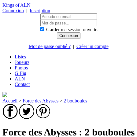
Kings of ALN
Connexion
|
Inscription
Garder ma session ouverte.
Mot de passe oublié ?
|
Créer un compte
Listes
Joueurs
Photos
G-Fig
ALN
Contact
Accueil
>
Force des Abysses
>
2 bouboules
Force des Abysses : 2 bouboules