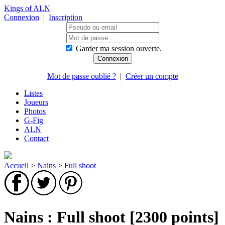
Kings of ALN
Connexion
|
Inscription
Garder ma session ouverte.
Mot de passe oublié ?
|
Créer un compte
Listes
Joueurs
Photos
G-Fig
ALN
Contact
Accueil
>
Nains
>
Full shoot
Nains : Full shoot [2300 points]