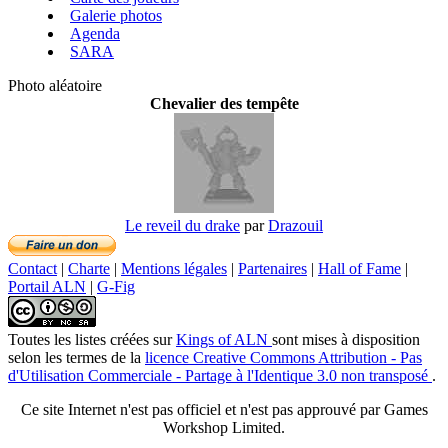
Galerie photos
Agenda
SARA
Photo aléatoire
Chevalier des tempête
Le reveil du drake
par
Drazouil
Contact
|
Charte
|
Mentions légales
|
Partenaires
|
Hall of Fame
|
Portail ALN
|
G-Fig
Toutes les listes créées
sur
Kings of ALN
sont mises à disposition
selon les termes de la
licence Creative Commons Attribution - Pas
d'Utilisation Commerciale - Partage à l'Identique 3.0 non transposé
.
Ce site Internet n'est pas officiel et n'est pas approuvé par Games
Workshop Limited.