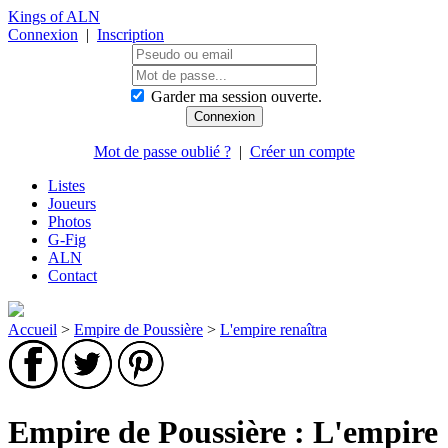
Kings of ALN
Connexion
|
Inscription
Garder ma session ouverte.
Mot de passe oublié ?
|
Créer un compte
Listes
Joueurs
Photos
G-Fig
ALN
Contact
Accueil
>
Empire de Poussière
>
L'empire renaîtra
Empire de Poussière : L'empire