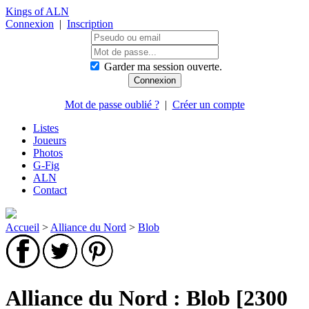
Kings of ALN
Connexion
|
Inscription
Garder ma session ouverte.
Mot de passe oublié ?
|
Créer un compte
Listes
Joueurs
Photos
G-Fig
ALN
Contact
Accueil
>
Alliance du Nord
>
Blob
Alliance du Nord : Blob [2300