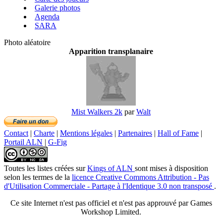
Galerie photos
Agenda
SARA
Photo aléatoire
Apparition transplanaire
Mist Walkers 2k
par
Walt
Contact
|
Charte
|
Mentions légales
|
Partenaires
|
Hall of Fame
|
Portail ALN
|
G-Fig
Toutes les listes créées
sur
Kings of ALN
sont mises à disposition
selon les termes de la
licence Creative Commons Attribution - Pas
d'Utilisation Commerciale - Partage à l'Identique 3.0 non transposé
.
Ce site Internet n'est pas officiel et n'est pas approuvé par Games
Workshop Limited.