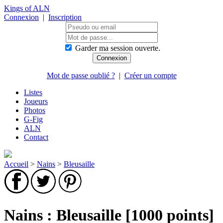
Kings of ALN
Connexion
|
Inscription
Garder ma session ouverte.
Mot de passe oublié ?
|
Créer un compte
Listes
Joueurs
Photos
G-Fig
ALN
Contact
Accueil
>
Nains
>
Bleusaille
Nains : Bleusaille [1000 points]