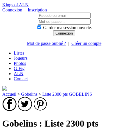
Kings of ALN
Connexion
|
Inscription
Garder ma session ouverte.
Mot de passe oublié ?
|
Créer un compte
Listes
Joueurs
Photos
G-Fig
ALN
Contact
Accueil
>
Gobelins
>
Liste 2300 pts GOBELINS
Gobelins : Liste 2300 pts