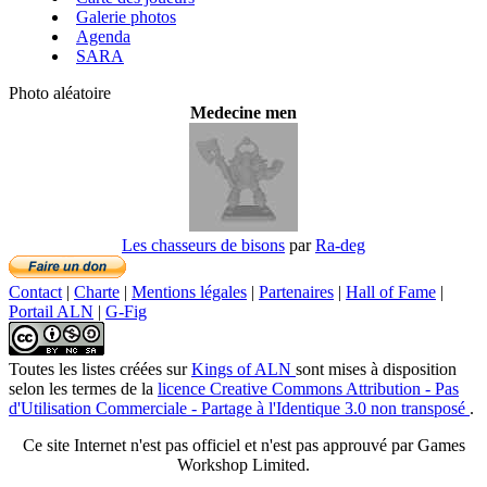
Galerie photos
Agenda
SARA
Photo aléatoire
Medecine men
Les chasseurs de bisons
par
Ra-deg
Contact
|
Charte
|
Mentions légales
|
Partenaires
|
Hall of Fame
|
Portail ALN
|
G-Fig
Toutes les listes créées
sur
Kings of ALN
sont mises à disposition
selon les termes de la
licence Creative Commons Attribution - Pas
d'Utilisation Commerciale - Partage à l'Identique 3.0 non transposé
.
Ce site Internet n'est pas officiel et n'est pas approuvé par Games
Workshop Limited.