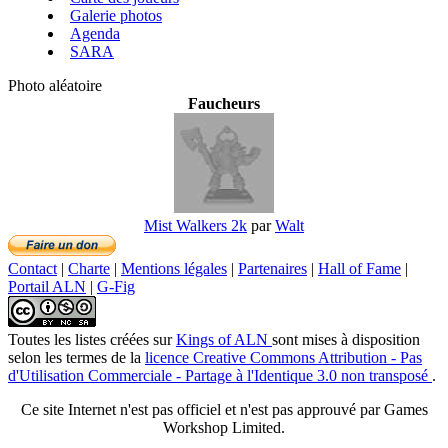
Galerie photos
Agenda
SARA
Photo aléatoire
Faucheurs
Mist Walkers 2k
par
Walt
Contact
|
Charte
|
Mentions légales
|
Partenaires
|
Hall of Fame
|
Portail ALN
|
G-Fig
Toutes les listes créées
sur
Kings of ALN
sont mises à disposition
selon les termes de la
licence Creative Commons Attribution - Pas
d'Utilisation Commerciale - Partage à l'Identique 3.0 non transposé
.
Ce site Internet n'est pas officiel et n'est pas approuvé par Games
Workshop Limited.