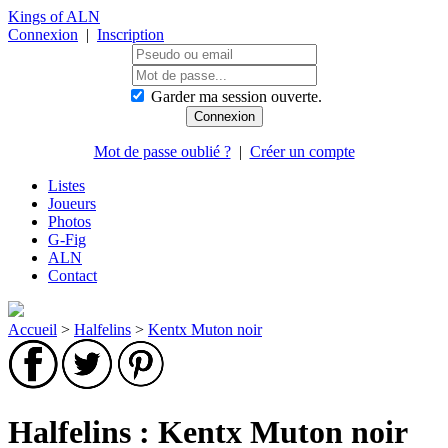
Kings of ALN
Connexion
|
Inscription
Garder ma session ouverte.
Mot de passe oublié ?
|
Créer un compte
Listes
Joueurs
Photos
G-Fig
ALN
Contact
Accueil
>
Halfelins
>
Kentx Muton noir
Halfelins : Kentx Muton noir