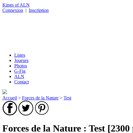
Kings of ALN
Connexion
|
Inscription
Listes
Joueurs
Photos
G-Fig
ALN
Contact
Accueil
>
Forces de la Nature
>
Test
Forces de la Nature : Test [2300 