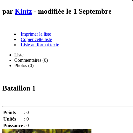
par
Kintz
- modifiée le 1 Septembre
Imprimer la liste
Copier cette liste
Liste au format texte
Liste
Commentaires (
0
)
Photos (0)
Bataillon 1
Points
:
0
Unités
:
0
Puissance
:
0