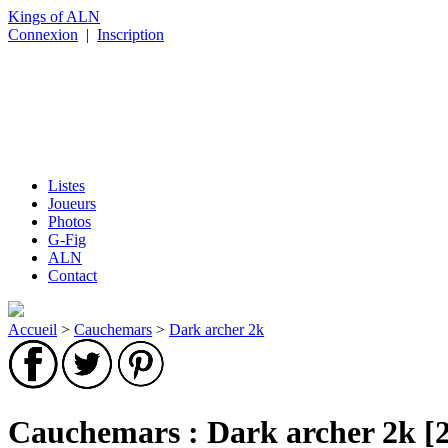
Kings of ALN
Connexion
|
Inscription
Listes
Joueurs
Photos
G-Fig
ALN
Contact
Accueil
>
Cauchemars
>
Dark archer 2k
Cauchemars : Dark archer 2k [2