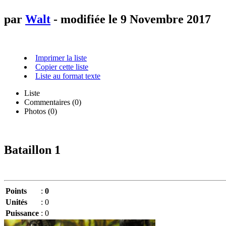
par
Walt
- modifiée le 9 Novembre 2017
Imprimer la liste
Copier cette liste
Liste au format texte
Liste
Commentaires (
0
)
Photos (0)
Bataillon 1
Points
:
0
Unités
:
0
Puissance
:
0