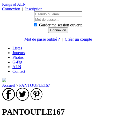
Kings of ALN
Connexion
|
Inscription
Garder ma session ouverte.
Mot de passe oublié ?
|
Créer un compte
Listes
Joueurs
Photos
G-Fig
ALN
Contact
Accueil
>
PANTOUFLE167
PANTOUFLE167