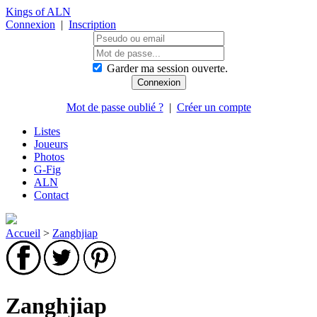
Kings of ALN
Connexion
|
Inscription
Garder ma session ouverte.
Mot de passe oublié ?
|
Créer un compte
Listes
Joueurs
Photos
G-Fig
ALN
Contact
Accueil
>
Zanghjiap
Zanghjiap