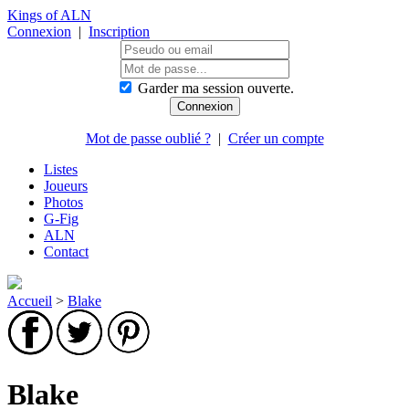
Kings of ALN
Connexion
|
Inscription
Garder ma session ouverte.
Mot de passe oublié ?
|
Créer un compte
Listes
Joueurs
Photos
G-Fig
ALN
Contact
Accueil
>
Blake
Blake