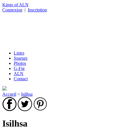
Kings of ALN
Connexion
|
Inscription
Listes
Joueurs
Photos
G-Fig
ALN
Contact
Accueil
>
Isilhsa
Isilhsa