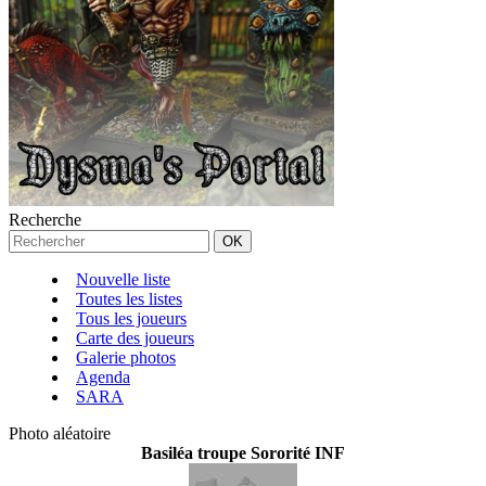
Recherche
Nouvelle liste
Toutes les listes
Tous les joueurs
Carte des joueurs
Galerie photos
Agenda
SARA
Photo aléatoire
Basiléa troupe Sororité INF