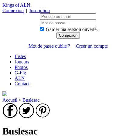
Kings of ALN
Connexion
|
Inscription
Garder ma session ouverte.
Mot de passe oublié ?
|
Créer un compte
Listes
Joueurs
Photos
G-Fig
ALN
Contact
Accueil
>
Buslesac
Buslesac