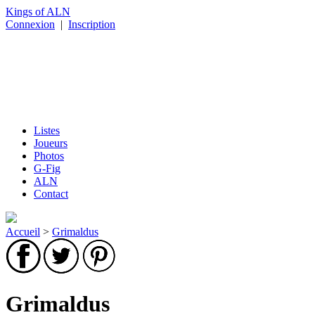
Kings of ALN
Connexion
|
Inscription
Listes
Joueurs
Photos
G-Fig
ALN
Contact
Accueil
>
Grimaldus
Grimaldus