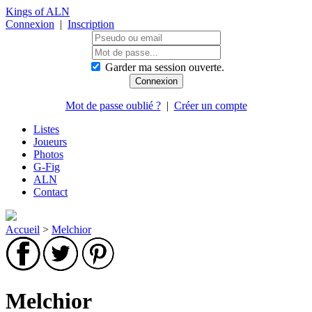
Kings of ALN
Connexion
|
Inscription
Garder ma session ouverte.
Mot de passe oublié ?
|
Créer un compte
Listes
Joueurs
Photos
G-Fig
ALN
Contact
Accueil
>
Melchior
Melchior