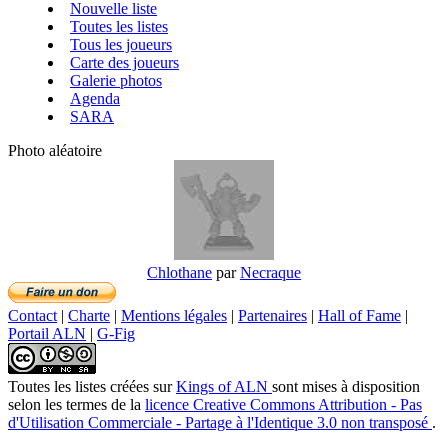
Nouvelle liste
Toutes les listes
Tous les joueurs
Carte des joueurs
Galerie photos
Agenda
SARA
Photo aléatoire
Chlothane
par
Necraque
Contact
|
Charte
|
Mentions légales
|
Partenaires
|
Hall of Fame
|
Portail ALN
|
G-Fig
Toutes les listes créées
sur
Kings of ALN
sont mises à disposition
selon les termes de la
licence Creative Commons Attribution - Pas
d'Utilisation Commerciale - Partage à l'Identique 3.0 non transposé
.