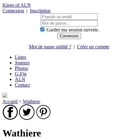
Kings of ALN
Connexion
|
Inscription
Garder ma session ouverte.
Mot de passe oublié ?
|
Créer un compte
Listes
Joueurs
Photos
G-Fig
ALN
Contact
Accueil
>
Wathiere
Wathiere