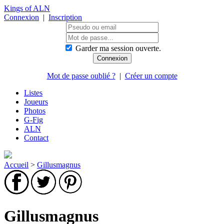
Kings of ALN
Connexion
|
Inscription
Garder ma session ouverte.
Mot de passe oublié ?
|
Créer un compte
Listes
Joueurs
Photos
G-Fig
ALN
Contact
Accueil
>
Gillusmagnus
Gillusmagnus